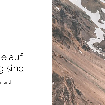
ie auf
 sind.
en und
.