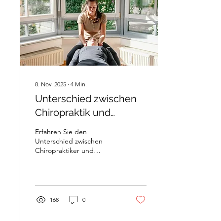
8. Nov. 2025
∙
4
Min.
Unterschied zwischen
Chiropraktik und
Amerikanischer
Erfahren Sie den
Chiropraktik
Unterschied zwischen
Chiropraktiker und
amerikanischer
Chiropraktik in München
(Bogenhausen).
Goldstandard-
Behandlungen von DC
168
0
Freya Moran. (USA)