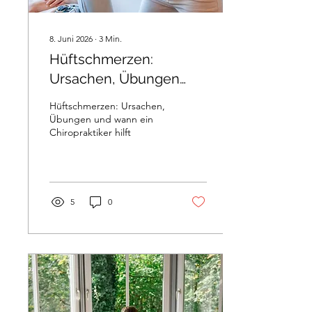
8. Juni 2026
∙
3
Min.
Hüftschmerzen:
Ursachen, Übungen
und wann ein
Hüftschmerzen: Ursachen,
Chiropraktiker hilft
Übungen und wann ein
Chiropraktiker hilft
5
0