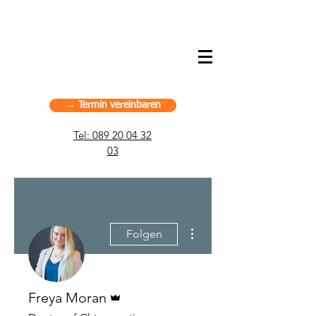
American Chiropractic Haus –
Sportchiropraktik in München, Deutschland
→ Termin vereinbaren
Tel: 089 20 04 32
03
Weitere Optionen
Folgen
Administrator
Freya Moran