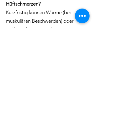
Hüftschmerzen?
Kurzfristig können Wärme (bei
muskulären Beschwerden) oder
Kühlung (bei Entzündung), eine
angepasste Schlafposition und
entzündungshemmende
Schmerzmittel wie Ibuprofen oder
Diclofenac die Beschwerden lindern.
Sanfte Bewegung ist meist besser als
Ruhe. Für eine nachhaltige Besserung
braucht es die Behandlung der
Ursache.
Ist Diclofenac bei Hüftschmerzen
geeignet?