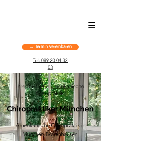
American Chiropractic Haus –
Sportchiropraktik in München, Deutschland
→ Termin vereinbaren
Tel: 089 20 04 32
03
Ihre Quelle für amerikanische
Chiropraktik.
Chiropraktiker München
Amerikanische Chiropraktik in
München-Bogenhausen.