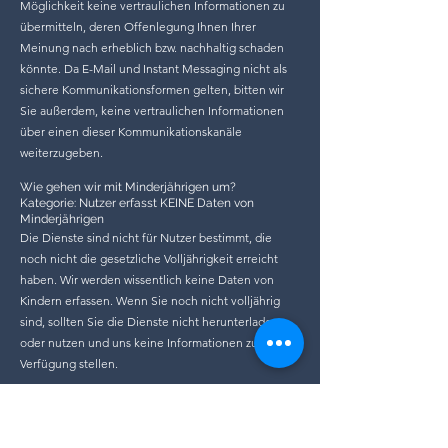
Möglichkeit keine vertraulichen Informationen zu
übermitteln, deren Offenlegung Ihnen Ihrer
Meinung nach erheblich bzw. nachhaltig schaden
könnte. Da E-Mail und Instant Messaging nicht als
sichere Kommunikationsformen gelten, bitten wir
Sie außerdem, keine vertraulichen Informationen
über einen dieser Kommunikationskanäle
weiterzugeben.
Wie gehen wir mit Minderjährigen um?
Kategorie: Nutzer erfasst KEINE Daten von
Minderjährigen
Die Dienste sind nicht für Nutzer bestimmt, die
noch nicht die gesetzliche Volljährigkeit erreicht
haben. Wir werden wissentlich keine Daten von
Kindern erfassen. Wenn Sie noch nicht volljährig
sind, sollten Sie die Dienste nicht herunterladen
oder nutzen und uns keine Informationen zur
Verfügung stellen.
Wir behalten uns das Recht vor, jederzeit einen
Altersnachweis zu verlangen, damit wir überprüfen
können, ob Minderjährige unsere Dienste nutzen.