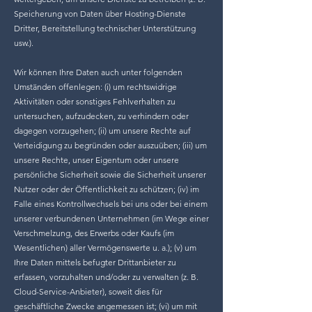
Speicherung von Daten über Hosting-Dienste
Dritter, Bereitstellung technischer Unterstützung
usw.).
Wir können Ihre Daten auch unter folgenden
Umständen offenlegen: (i) um rechtswidrige
Aktivitäten oder sonstiges Fehlverhalten zu
untersuchen, aufzudecken, zu verhindern oder
dagegen vorzugehen; (ii) um unsere Rechte auf
Verteidigung zu begründen oder auszuüben; (iii) um
unsere Rechte, unser Eigentum oder unsere
persönliche Sicherheit sowie die Sicherheit unserer
Nutzer oder der Öffentlichkeit zu schützen; (iv) im
Falle eines Kontrollwechsels bei uns oder bei einem
unserer verbundenen Unternehmen (im Wege einer
Verschmelzung, des Erwerbs oder Kaufs (im
Wesentlichen) aller Vermögenswerte u. a.); (v) um
Ihre Daten mittels befugter Drittanbieter zu
erfassen, vorzuhalten und/oder zu verwalten (z. B.
Cloud-Service-Anbieter), soweit dies für
geschäftliche Zwecke angemessen ist; (vi) um mit