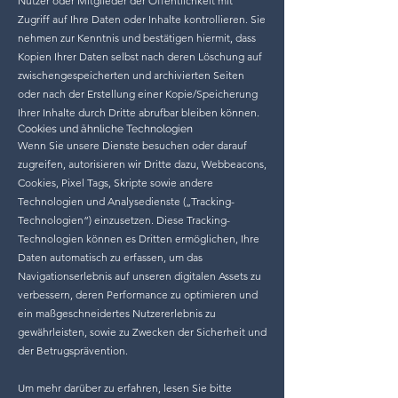
Nutzer oder Mitglieder der Öffentlichkeit mit
Zugriff auf Ihre Daten oder Inhalte kontrollieren. Sie
nehmen zur Kenntnis und bestätigen hiermit, dass
Kopien Ihrer Daten selbst nach deren Löschung auf
zwischengespeicherten und archivierten Seiten
oder nach der Erstellung einer Kopie/Speicherung
Ihrer Inhalte durch Dritte abrufbar bleiben können.
Cookies und ähnliche Technologien
Wenn Sie unsere Dienste besuchen oder darauf
zugreifen, autorisieren wir Dritte dazu, Webbeacons,
Cookies, Pixel Tags, Skripte sowie andere
Technologien und Analysedienste („Tracking-
Technologien“) einzusetzen. Diese Tracking-
Technologien können es Dritten ermöglichen, Ihre
Daten automatisch zu erfassen, um das
Navigationserlebnis auf unseren digitalen Assets zu
verbessern, deren Performance zu optimieren und
ein maßgeschneidertes Nutzererlebnis zu
gewährleisten, sowie zu Zwecken der Sicherheit und
der Betrugsprävention.
Um mehr darüber zu erfahren, lesen Sie bitte