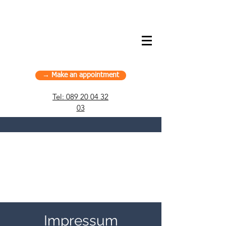
American Chiropractic House – Sports
Chiropractic in Munich, Germany
→ Make an appointment
Tel:
089 20 04 32
03
Impressum &
Datenschutz
Impressum